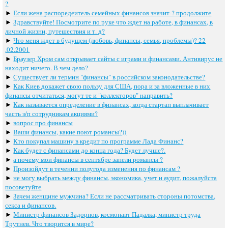
?
►
Если жена распоредеитель семейных финансов значит-? продолжите
►
Здравствуйте! Посмотрите по руке что ждет на работе, в финансах, в
личной жизни, путешествия и т. д?
►
Что меня ждет в будущем (любовь, финансы, семья, проблемы)? 22
.02.2001
►
Браузер Хром сам открывает сайты с играми и финансами. Антивирус не
находит ничего. В чем дело?
►
Существует ли термин "финансы" в российском законодательстве?
►
Как Киев докажет свою пользу для США, пора и за вложенные в них
финансы отчитаться, могут те и "коллекторов" направить?
►
Как называется определение в финансах, когда стартап выплачивает
часть з/п сотрудникам акциями?
►
вопрос про финансы
►
Ваши финансы, какие поют романсы?))
►
Кто покупал машину в кредит по программе Лада Финанс?
►
Как будет с финансами до конца года? Будет лучше?.
►
а почему мои финансы в сентябре запели романсы ?
►
Произойдут в течении полугода изменения по финансам ?
►
не могу выбрать между финансы, экономика, учет и аудит, пожалуйста
посоветуйте
►
Зачем женщине мужчина? Если не рассматривать стороны потомства,
секса и финансов.
►
Министр финансов Задорнов, космонавт Падалка, министр труда
Трутнев. Что творится в мире?