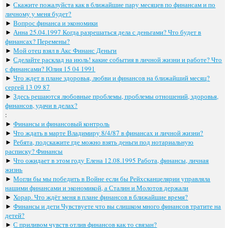
►
Скажите пожалуйста как в ближайшие пару месяцев по финансам и по
личному у меня будет?
►
Вопрос финанса и экономики
►
Анна 25.04.1997 Когда разрешаться дела с деньгами? Что будет в
финансах? Перемены?
►
Мой отец взял в Акс Финанс Деньги
►
Сделайте расклад на июль! какие события в личной жизни и работе? Что
с финансами? Юлия 15 04 1991
►
Что ждет в плане здоровья, любви и финансов на ближайший месяц?
сергей 13 09 87
►
Здесь решаются любовные проблемы, проблемы отношений, здоровья,
финансов, удачи в делах?
:
►
Финансы и финансовый контроль
►
Что ждать в марте Владимиру 8/4/87 в финансах и личной жизни?
►
Ребята, подскажите где можно взять деньги под нотариальную
расписку? Финансы
►
Что ожидает в этом году Елена 12.08.1995 Работа, финансы, личная
жизнь
►
Могли бы мы победить в Войне если бы Рейхсканцелярии управляла
нашими финансами и экономикой, а Сталин и Молотов держали
►
Хорар. Что ждёт меня в плане финансов в ближайшие время?
►
Финансы и дети Чувствуете что вы слишком много финансов тратите на
детей?
►
С приливом чувств отлив финансов как то связан?