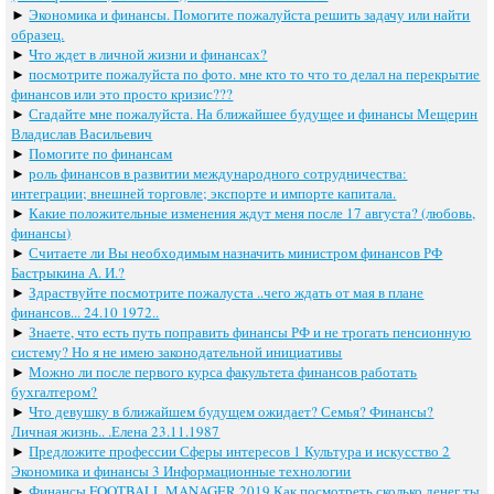
►
Экономика и финансы. Помогите пожалуйста решить задачу или найти
образец.
►
Что ждет в личной жизни и финансах?
►
посмотрите пожалуйста по фото. мне кто то что то делал на перекрытие
финансов или это просто кризис???
►
Сгадайте мне пожалуйста. На ближайшее будущее и финансы Мещерин
Владислав Васильевич
►
Помогите по финансам
►
роль финансов в развитии международного сотрудничества:
интеграции; внешней торговле; экспорте и импорте капитала.
►
Какие положительные изменения ждут меня после 17 августа? (любовь,
финансы)
►
Считаете ли Вы необходимым назначить министром финансов РФ
Бастрыкина А. И.?
►
Здраствуйте посмотрите пожалуста ..чего ждать от мая в плане
финансов... 24.10 1972..
►
Знаете, что есть путь поправить финансы РФ и не трогать пенсионную
систему? Но я не имею законодательной инициативы
►
Можно ли после первого курса факультета финансов работать
бухгалтером?
►
Что девушку в ближайшем будущем ожидает? Семья? Финансы?
Личная жизнь.. .Елена 23.11.1987
►
Предложите профессии Сферы интересов 1 Культура и искусство 2
Экономика и финансы 3 Информационные технологии
►
Финансы FOOTBALL MANAGER 2019 Как посмотреть сколько денег ты