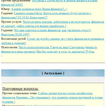
Прочие предсказания:
Что июль с собой несет в личной жизни и в плане
финансов? 6492
Юмор:
А какие романсы поют Ваши финансы?...)
Гадания:
Скажите пожалуйста, Когда хоть немного будет полегче с
финансами? 03.10.81.Благодарю!!!
Прочие услуги:
Хочется жить хорошо, работаешь а не получается, финансов
не хватает, дайте советы где можно заработать ?
Гадания:
Что мне ожидать в плане финансов, как увеличить доход?
Виктория 20.09.1997
Воспитание детей:
Стоит ли детей с ранних лет учить финансам и прививать
любовь к деньгам?
Психология:
Чисто психологически. Глядя на лицо Силуанова (министр
финансов и вице-премьер) Вы бы дали ему в долг до зарплаты? Рубль.
:
[ Актуально ]
Популярные вопросы:
Прочие социальные темы:
Сейчас наткнулся на статью профессора
финансов Украины... Он доказывает, что хранить деньги надёжней и лучше
в гривне !
Макроэкономика:
роль финансов в развитии международного