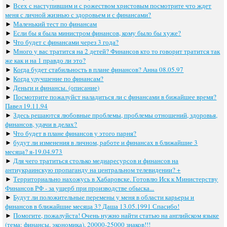
►
Всех с наступившим и с рожеством христовым посмотрите что ждет
меня с личной жизнью с здоровьем и с финансами?
►
Маленький тест по финансам
►
Если бы я была министром финансов, кому было бы хуже?
►
Что будет с финансами через 3 года?
►
Много у вас тратится на 2 детей? Финансов кто то говорит тратится так
же как и на 1 правдо ли это?
►
Когда будет стабильность в плане финансов? Анна 08.05.97
►
Когда улучшение по финансам?
►
Деньги и финансы. (описание)
►
Посмотрите пожалуйст наладиться ли с финансами в бижайшее время?
Павел 19.11.94
►
Здесь решаются любовные проблемы, проблемы отношений, здоровья,
финансов, удачи в делах?
►
Что будет в плане финансов у этого парня?
►
будут ли изменения в личном, работе и финансах в ближайшие 3
месяца? я-19.04.973
►
Для чего тратиться столько медиаресурсов и финансов на
антиукраинскую пропаганду на центральном телевидении? +
►
Территориально нахожусь в Хабаровске. Готовлю Иск к Министерству
Финансов РФ - за ущерб при производстве обыска...
►
Будут ли положительные перемены у меня в области карьеры и
финансов в ближайшие месяца 3? Даша 13.05.1991 Спасибо!
►
Помогите, пожалуйста! Очень нужно найти статью на английском языке
(тема: финансы, экономика), 20000-25000 знаков!!!