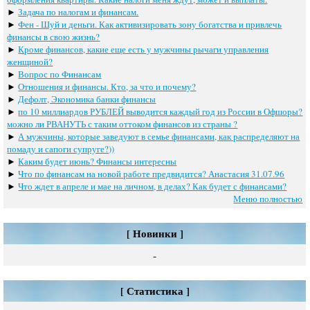
►
Задача по налогам и финансам.
►
Фен - Шуй и деньги. Как активизировать зону богатства и привлечь
финансы в свою жизнь?
►
Кроме финансов, какие еще есть у мужчины рычаги управления
женщиной?
►
Вопрос по Финансам
►
Отношения и финансы. Кто, за что и почему?
►
Дефолт, Экономика банки финансы
►
по 10 миллиардов РУБЛЕЙ выводится каждый год из России в Офшоры?
можно ли РВАНУТЬ с таким оттоком финансов из страны ?
►
А мужчины, которые заведуют в семье финансами, как распределяют на
помаду и сапоги супруге?))
►
Каким будет июнь? Финансы интересны
►
Что по финансам на новой работе предвидится? Анастасия 31.07.96
►
Что ждет в апреле и мае на личном, в делах? Как будет с финансами?
Меню полностью
[ Новинки ]
-
[ Статистика ]