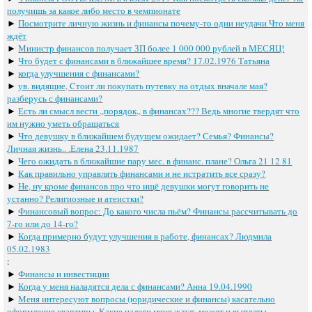
получишь за какое либо место в чемпионате
►
Посмотрите личную жизнь и финансы почему-то одни неудачи Что меня
ждёт
►
Министр финансов получает ЗП более 1 000 000 рублей в МЕСЯЦ!
►
Что будет с финансами в ближайшее время? 17.02.1976 Татьяна
►
когда улучшения с финансами?
►
ув. видящие, Cтоит ли покупать путевку на отдых вначале мая?
разберусь с финансами?
►
Есть ли смысл вести ,,порядок,, в финансах??? Ведь многие твердят что
им нужно уметь обращаться
►
Что девушку в ближайшем будущем ожидает? Семья? Финансы?
Личная жизнь.. .Елена 23.11.1987
►
Чего ожидать в ближайшие пару мес. в финанс. плане? Ольга 21 12 81
►
Как правильно управлять финансами и не истратить все сразу?
►
Не, ну кроме финансов про что ищё девушки могут говорить не
устанно? Религиозные и атеистки?
►
Финансовый вопрос: До какого числа пьём? Финансы рассчитывать до
7-го или до 14-го?
►
Когда примерно будут улучшения в работе, финансах? Людмила
05.02.1983
:
►
Финансы и инвестиции
►
Когда у меня наладятся дела с финансами? Анна 19.04.1990
►
Меня интересуют вопросы (юридические и финансы) касательно
оформления квартиры. Какие налоги меня ждут, может и выплаты.