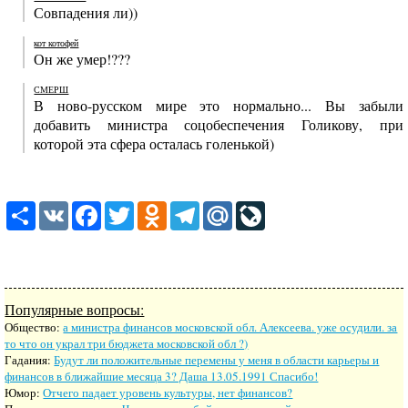
Совпадения ли))
кот котофей
Он же умер!???
СМЕРШ
В ново-русском мире это нормально... Вы забыли
добавить министра соцобеспечения Голикову, при
которой эта сфера осталась голенькой)
Share
VK
Facebook
Twitter
Odnoklassniki
Telegram
Mail.Ru
LiveJournal
Популярные вопросы:
Общество:
а министра финансов московской обл. Алексеева. уже осудили. за
то что он украл три бюджета московской обл ?)
Гадания:
Будут ли положительные перемены у меня в области карьеры и
финансов в ближайшие месяца 3? Даша 13.05.1991 Спасибо!
Юмор:
Отчего падает уровень культуры, нет финансов?