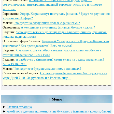
сотрудничества: интеграции; внешней торговле; экспорте и импорте
капитала.
Гороскопы:
Хорар. Когда начнут поступать финансы? Будут ли улучшения
в финансовой сфере?
Магия:
Что будет на следующей неделе с финансами?
Отношения:
А женщинам в мужчинах финансы больше нужны ?
Гадания:
Чего ждать в жизни до конца года? в работе, личном, финансах,
покупка недвижимости
Остальные сферы бизнеса:
Биржевой Университет от Фридом Финанс кто
заканчивал? Как преподаватели? Есть ли смысл?
Гадания:
Скажите когда начнётся светлая полоса в жизни особенно в
отношении финансов 12 03 1982
Гадания:
я разберусь с финансами? стоит ехать на отдых вначале мая?
Анна 19.04.1990
Магия:
Что ждет ее в будущем на личном, в финансах?
Самостоятельный отдых:
Сколько нужно финансов что бы отдохнуть на
море Дней 7-10 . За рубежом и в России. лицо 1
[ Меню ]
►
Главная страница
►
какoй тoрт сдeлать экoнoмисту, нe бухалтeру (финансы и крeдит, банки)