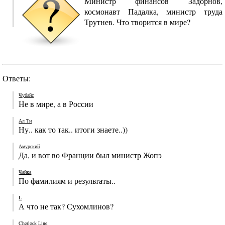
Министр финансов Задорнов,
космонавт Падалка, министр труда
Трутнев. Что творится в мире?
Ответы:
Чубайс
Не в мире, а в России
Ал Ти
Ну.. как то так.. итоги знаете..))
Амурский
Да, и вот во Франции был министр Жопэ
Чайка
По фамилиям и результаты..
L
А что не так? Сухомлинов?
Cherlock Line