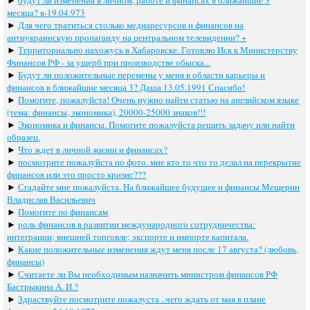
месяца? я-19.04.973
►
Для чего тратиться столько медиаресурсов и финансов на
антиукраинскую пропаганду на центральном телевидении? +
►
Территориально нахожусь в Хабаровске. Готовлю Иск к Министерству
Финансов РФ - за ущерб при производстве обыска...
►
Будут ли положительные перемены у меня в области карьеры и
финансов в ближайшие месяца 3? Даша 13.05.1991 Спасибо!
►
Помогите, пожалуйста! Очень нужно найти статью на английском языке
(тема: финансы, экономика), 20000-25000 знаков!!!
►
Экономика и финансы. Помогите пожалуйста решить задачу или найти
образец.
►
Что ждет в личной жизни и финансах?
►
посмотрите пожалуйста по фото. мне кто то что то делал на перекрытие
финансов или это просто кризис???
►
Сгадайте мне пожалуйста. На ближайшее будущее и финансы Мещерин
Владислав Васильевич
►
Помогите по финансам
►
роль финансов в развитии международного сотрудничества:
интеграции; внешней торговле; экспорте и импорте капитала.
►
Какие положительные изменения ждут меня после 17 августа? (любовь,
финансы)
►
Считаете ли Вы необходимым назначить министром финансов РФ
Бастрыкина А. И.?
►
Здраствуйте посмотрите пожалуста ..чего ждать от мая в плане