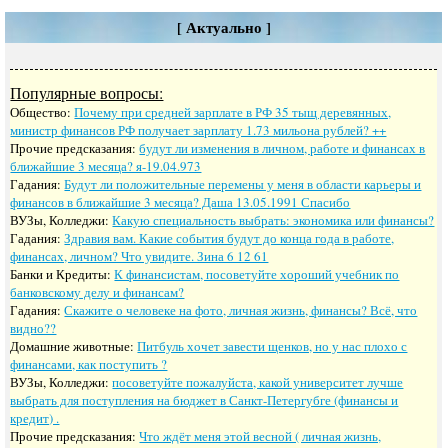
[ Актуально ]
Популярные вопросы:
Общество:
Почему при средней зарплате в РФ 35 тыщ деревянных,
министр финансов РФ получает зарплату 1.73 мильона рублей? ++
Прочие предсказания:
будут ли изменения в личном, работе и финансах в
ближайшие 3 месяца? я-19.04.973
Гадания:
Будут ли положительные перемены у меня в области карьеры и
финансов в ближайшие 3 месяца? Даша 13.05.1991 Спасибо
ВУЗы, Колледжи:
Какую специальность выбрать: экономика или финансы?
Гадания:
Здравия вам. Какие события будут до конца года в работе,
финансах, личном? Что увидите. Зина 6 12 61
Банки и Кредиты:
К финансистам, посоветуйте хороший учебник по
банковскому делу и финансам?
Гадания:
Скажите о человеке на фото, личная жизнь, финансы? Всё, что
видно??
Домашние животные:
Питбуль хочет завести щенков, но у нас плохо с
финансами, как поступить ?
ВУЗы, Колледжи:
посоветуйте пожалуйста, какой университет лучше
выбрать для поступления на бюджет в Санкт-Петергубге (финансы и
кредит) .
Прочие предсказания:
Что ждёт меня этой весной ( личная жизнь,