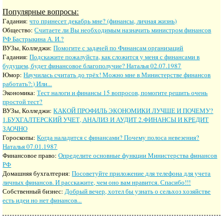
Популярные вопросы:
Гадания:
что принесет декабрь мне? (финансы, личная жизнь)
Общество:
Считаете ли Вы необходимым назначить министром финансов
РФ Бастрыкина А. И.?
ВУЗы, Колледжи:
Помогите с задачей по Финансам организаций
Гадания:
Подскажите пожалуйста, как сложится у меня с финансами в
будущем, будет финансовое благополучие? Наталья 02.07.1987
Юмор:
Научилась считать до трёх! Можно мне в Министерстве финансов
работать?:) Или...
Экономика:
Тест налоги и финансы 15 вопросов, помогите решить очень
простой тест?
ВУЗы, Колледжи:
КАКОЙ ПРОФИЛЬ ЭКОНОМИКИ ЛУЧШЕ И ПОЧЕМУ?
1.БУХГАЛТЕРСКИЙ УЧЕТ, АНАЛИЗ И АУДИТ 2.ФИНАНСЫ И КРЕДИТ
ЗАОЧНО
Гороскопы:
Когда наладится с финансами? Почему полоса невезения?
Наталья 07.01.1987
Финансовое право:
Определите основные функции Министерства финансов
РФ
Домашняя бухгалтерия:
Посоветуйте приложение для телефона для учета
личных финансов. И расскажите, чем оно вам нравится. Спасибо!!!
Собственный бизнес:
Добрый вечер, хотел бы узнать о сельхоз хозяйстве
есть идеи но нет финансов...