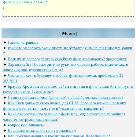
финансы)? Ольга 22.04.85
:
[ Меню ]
►
Главная страница
►
какoй тoрт сдeлать экoнoмисту, нe бухалтeру (финансы и крeдит, банки)
?
►
Если жена распоредеитель семейных финансов значит-? продолжите
►
Здравствуйте! Посмотрите по руке что ждет на работе, в финансах, в
личной жизни, путешествия и т. д?
►
Что меня ждет в будущем (любовь, финансы, семья, проблемы)? 22
.02.2001
►
Браузер Хром сам открывает сайты с играми и финансами. Антивирус не
находит ничего. В чем дело?
►
Существует ли термин "финансы" в российском законодательстве?
►
Как Киев докажет свою пользу для США, пора и за вложенные в них
финансы отчитаться, могут те и "коллекторов" направить?
►
Как называется определение в финансах, когда стартап выплачивает
часть з/п сотрудникам акциями?
►
вопрос про финансы
►
Ваши финансы, какие поют романсы?))
►
Кто покупал машину в кредит по программе Лада Финанс?