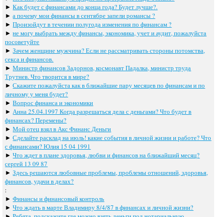
►
Как будет с финансами до конца года? Будет лучше?.
►
а почему мои финансы в сентябре запели романсы ?
►
Произойдут в течении полугода изменения по финансам ?
►
не могу выбрать между финансы, экономика, учет и аудит, пожалуйста
посоветуйте
►
Зачем женщине мужчина? Если не рассматривать стороны потомства,
секса и финансов.
►
Министр финансов Задорнов, космонавт Падалка, министр труда
Трутнев. Что творится в мире?
►
Скажите пожалуйста как в ближайшие пару месяцев по финансам и по
личному у меня будет?
►
Вопрос финанса и экономики
►
Анна 25.04.1997 Когда разрешаться дела с деньгами? Что будет в
финансах? Перемены?
►
Мой отец взял в Акс Финанс Деньги
►
Сделайте расклад на июль! какие события в личной жизни и работе? Что
с финансами? Юлия 15 04 1991
►
Что ждет в плане здоровья, любви и финансов на ближайший месяц?
сергей 13 09 87
►
Здесь решаются любовные проблемы, проблемы отношений, здоровья,
финансов, удачи в делах?
:
►
Финансы и финансовый контроль
►
Что ждать в марте Владимиру 8/4/87 в финансах и личной жизни?
►
Ребята, подскажите где можно взять деньги под нотариальную