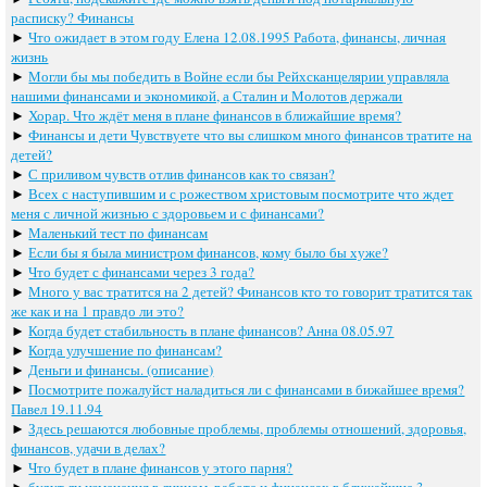
расписку? Финансы
►
Что ожидает в этом году Елена 12.08.1995 Работа, финансы, личная
жизнь
►
Могли бы мы победить в Войне если бы Рейхсканцелярии управляла
нашими финансами и экономикой, а Сталин и Молотов держали
►
Хорар. Что ждёт меня в плане финансов в ближайшие время?
►
Финансы и дети Чувствуете что вы слишком много финансов тратите на
детей?
►
С приливом чувств отлив финансов как то связан?
►
Всех с наступившим и с рожеством христовым посмотрите что ждет
меня с личной жизнью с здоровьем и с финансами?
►
Маленький тест по финансам
►
Если бы я была министром финансов, кому было бы хуже?
►
Что будет с финансами через 3 года?
►
Много у вас тратится на 2 детей? Финансов кто то говорит тратится так
же как и на 1 правдо ли это?
►
Когда будет стабильность в плане финансов? Анна 08.05.97
►
Когда улучшение по финансам?
►
Деньги и финансы. (описание)
►
Посмотрите пожалуйст наладиться ли с финансами в бижайшее время?
Павел 19.11.94
►
Здесь решаются любовные проблемы, проблемы отношений, здоровья,
финансов, удачи в делах?
►
Что будет в плане финансов у этого парня?
►
будут ли изменения в личном, работе и финансах в ближайшие 3