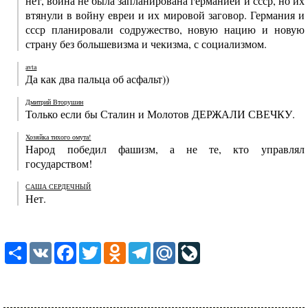
нет, война не была запланирована германией и ссср, но их
втянули в войну евреи и их мировой заговор. Германия и
ссср планировали содружество, новую нацию и новую
страну без большевизма и чекизма, с социализмом.
avta
Да как два пальца об асфальт))
Дмитрий Вторушин
Только если бы Сталин и Молотов ДЕРЖАЛИ СВЕЧКУ.
Хозяйка тихого омута!
Народ победил фашизм, а не те, кто управлял
государством!
САША СЕРДЕЧНЫЙ
Нет.
Share
VK
Facebook
Twitter
Odnoklassniki
Telegram
Mail.Ru
LiveJournal