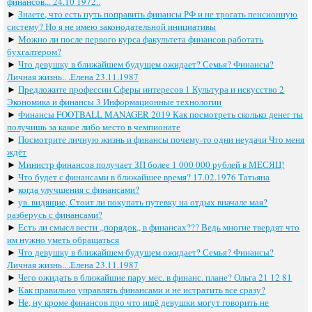
финансов... 24.10 1972..
►
Знаете, что есть путь поправить финансы РФ и не трогать пенсионную
систему? Но я не имею законодательной инициативы
►
Можно ли после первого курса факультета финансов работать
бухгалтером?
►
Что девушку в ближайшем будущем ожидает? Семья? Финансы?
Личная жизнь.. .Елена 23.11.1987
►
Предложите профессии Сферы интересов 1 Культура и искусство 2
Экономика и финансы 3 Информационные технологии
►
Финансы FOOTBALL MANAGER 2019 Как посмотреть сколько денег ты
получишь за какое либо место в чемпионате
►
Посмотрите личную жизнь и финансы почему-то одни неудачи Что меня
ждёт
►
Министр финансов получает ЗП более 1 000 000 рублей в МЕСЯЦ!
►
Что будет с финансами в ближайшее время? 17.02.1976 Татьяна
►
когда улучшения с финансами?
►
ув. видящие, Cтоит ли покупать путевку на отдых вначале мая?
разберусь с финансами?
►
Есть ли смысл вести ,,порядок,, в финансах??? Ведь многие твердят что
им нужно уметь обращаться
►
Что девушку в ближайшем будущем ожидает? Семья? Финансы?
Личная жизнь.. .Елена 23.11.1987
►
Чего ожидать в ближайшие пару мес. в финанс. плане? Ольга 21 12 81
►
Как правильно управлять финансами и не истратить все сразу?
►
Не, ну кроме финансов про что ищё девушки могут говорить не