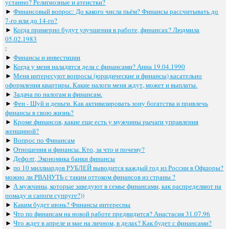
устанно? Религиозные и атеистки?
►
Финансовый вопрос: До какого числа пьём? Финансы рассчитывать до
7-го или до 14-го?
►
Когда примерно будут улучшения в работе, финансах? Людмила
05.02.1983
:
►
Финансы и инвестиции
►
Когда у меня наладятся дела с финансами? Анна 19.04.1990
►
Меня интересуют вопросы (юридические и финансы) касательно
оформления квартиры. Какие налоги меня ждут, может и выплаты.
►
Задача по налогам и финансам.
►
Фен - Шуй и деньги. Как активизировать зону богатства и привлечь
финансы в свою жизнь?
►
Кроме финансов, какие еще есть у мужчины рычаги управления
женщиной?
►
Вопрос по Финансам
►
Отношения и финансы. Кто, за что и почему?
►
Дефолт, Экономика банки финансы
►
по 10 миллиардов РУБЛЕЙ выводится каждый год из России в Офшоры?
можно ли РВАНУТЬ с таким оттоком финансов из страны ?
►
А мужчины, которые заведуют в семье финансами, как распределяют на
помаду и сапоги супруге?))
►
Каким будет июнь? Финансы интересны
►
Что по финансам на новой работе предвидится? Анастасия 31.07.96
►
Что ждет в апреле и мае на личном, в делах? Как будет с финансами?