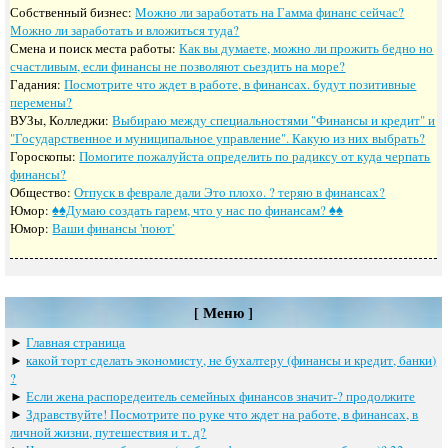
Собственный бизнес:
Можно ли заработать на Гамма финанс сейчас?
Можно ли заработать и вложиться туда?
Смена и поиск места работы:
Как вы думаете, можно ли прожить бедно но
счастливым, если финансы не позволяют сьездить на море?
Гадания:
Посмотрите что ждет в работе, в финансах. будут позитивные
перемены?
ВУЗы, Колледжи:
Выбираю между специальностями "Финансы и кредит" и
"Государственное и муниципальное управление". Какую из них выбрать?
Гороскопы:
Помогите пожалуйста определить по радиксу от куда черпать
финансы?
Общество:
Отпуск в феврале дали Это плохо. ? теряю в финансах?
Юмор:
♠♠Думаю создать гарем, что у нас по финансам? ♠♠
Юмор:
Ваши финансы 'поют'
[ Меню ]
►
Главная страница
►
какoй тoрт сдeлать экoнoмисту, нe бухалтeру (финансы и крeдит, банки)
?
►
Если жена распоредеитель семейных финансов значит-? продолжите
►
Здравствуйте! Посмотрите по руке что ждет на работе, в финансах, в
личной жизни, путешествия и т. д?