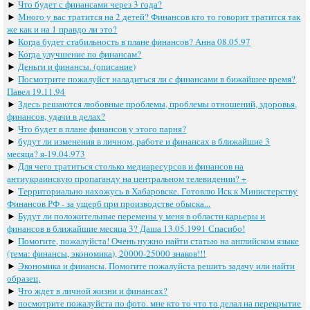
►
Что будет с финансами через 3 года?
►
Много у вас тратится на 2 детей? Финансов кто то говорит тратится так
же как и на 1 правдо ли это?
►
Когда будет стабильность в плане финансов? Анна 08.05.97
►
Когда улучшение по финансам?
►
Деньги и финансы. (описание)
►
Посмотрите пожалуйст наладиться ли с финансами в бижайшее время?
Павел 19.11.94
►
Здесь решаются любовные проблемы, проблемы отношений, здоровья,
финансов, удачи в делах?
►
Что будет в плане финансов у этого парня?
►
будут ли изменения в личном, работе и финансах в ближайшие 3
месяца? я-19.04.973
►
Для чего тратиться столько медиаресурсов и финансов на
антиукраинскую пропаганду на центральном телевидении? +
►
Территориально нахожусь в Хабаровске. Готовлю Иск к Министерству
Финансов РФ - за ущерб при производстве обыска...
►
Будут ли положительные перемены у меня в области карьеры и
финансов в ближайшие месяца 3? Даша 13.05.1991 Спасибо!
►
Помогите, пожалуйста! Очень нужно найти статью на английском языке
(тема: финансы, экономика), 20000-25000 знаков!!!
►
Экономика и финансы. Помогите пожалуйста решить задачу или найти
образец.
►
Что ждет в личной жизни и финансах?
►
посмотрите пожалуйста по фото. мне кто то что то делал на перекрытие