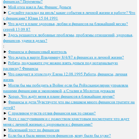
финансах? Перемены?
►
Мой отец взял в Акс Финанс Деньги
►
Сделайте расклад на июль! какие события в личной жизни и работе? Что
с финансами? Юлия 15 04 1991
►
Что ждет в плане здоровья, любви и финансов на ближайший месяц?
сергей 13 09 87
►
Здесь решаются любовные проблемы, проблемы отношений, здоровья,
финансов, удачи в делах?
:
►
Финансы и финансовый контроль
►
Что ждать в марте Владимиру 8/4/87 в финансах и личной жизни?
►
Ребята, подскажите где можно взять деньги под нотариальную
расписку? Финансы
►
Что ожидает в этом году Елена 12.08.1995 Работа, финансы, личная
жизнь
►
Могли бы мы победить в Войне если бы Рейхсканцелярии управляла
нашими финансами и экономикой, а Сталин и Молотов держали
►
Хорар. Что ждёт меня в плане финансов в ближайшие время?
►
Финансы и дети Чувствуете что вы слишком много финансов тратите на
детей?
►
С приливом чувств отлив финансов как то связан?
►
Всех с наступившим и с рожеством христовым посмотрите что ждет
меня с личной жизнью с здоровьем и с финансами?
►
Маленький тест по финансам
►
Если бы я была министром финансов, кому было бы хуже?