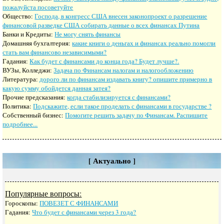
пожалуйста посоветуйте
Общество:
Господа, в конгресс США внесен законопроект о разрешение
финансовой разведке США собирать данные о всех финансах Путина
Банки и Кредиты:
Не могу снять финансы
Домашняя бухгалтерия:
какие книги о деньгах и финансах реально помогли
стать вам финансово независимыми?
Гадания:
Как будет с финансами до конца года? Будет лучше?.
ВУЗы, Колледжи:
Задача по Финансам налогам и налогообложению
Литература:
дорого ли по финансам издавать книгу? опишите примерно в
какую сумму обойдется данная затея?
Прочие предсказания:
когда стабилизируется с финансами?
Политика:
Подскажите, если такое проделать с финансами в государстве ?
Собственный бизнес:
Помогите решить задачу по Финансам. Распишите
подробнее...
[ Актуально ]
Популярные вопросы:
Гороскопы:
ПОВЕЗЕТ С ФИНАНСАМИ
Гадания:
Что будет с финансами через 3 года?