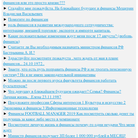
финансов или это просто кризис???
►
Сгадайте мне пожалуйста. На ближайшее будущее и финансы Мещерин
Владислав Васильевич
►
Помогите по финансам
►
роль финансов в развитии международного сотрудничества:
интеграции; внешней торговле; экспорте и импорте капитала.
►
Какие положительные изменения ждут меня после 17 августа? (любовь,
финансы)
►
Считаете ли Вы необходимым назначить министром финансов РФ
Бастрыкина А. И.?
►
Здраствуйте посмотрите пожалуста ..чего ждать от мая в плане
финансов... 24.10 1972..
►
Знаете, что есть путь поправить финансы РФ и не трогать пенсионную
систему? Но я не имею законодательной инициативы
►
Можно ли после первого курса факультета финансов работать
бухгалтером?
►
Что девушку в ближайшем будущем ожидает? Семья? Финансы?
Личная жизнь.. .Елена 23.11.1987
►
Предложите профессии Сферы интересов 1 Культура и искусство 2
Экономика и финансы 3 Информационные технологии
►
Финансы FOOTBALL MANAGER 2019 Как посмотреть сколько денег ты
получишь за какое либо место в чемпионате
►
Посмотрите личную жизнь и финансы почему-то одни неудачи Что меня
ждёт
►
Министр финансов получает ЗП более 1 000 000 рублей в МЕСЯЦ!