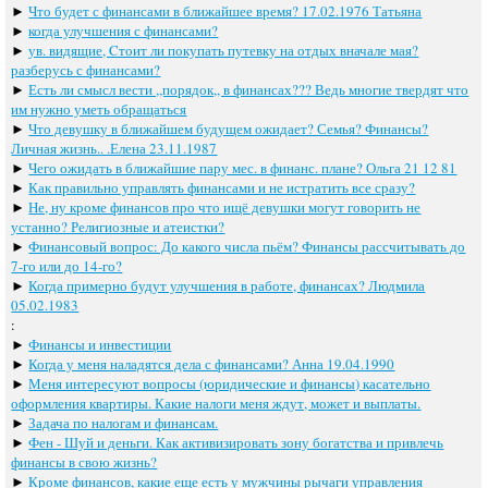
►
Что будет с финансами в ближайшее время? 17.02.1976 Татьяна
►
когда улучшения с финансами?
►
ув. видящие, Cтоит ли покупать путевку на отдых вначале мая?
разберусь с финансами?
►
Есть ли смысл вести ,,порядок,, в финансах??? Ведь многие твердят что
им нужно уметь обращаться
►
Что девушку в ближайшем будущем ожидает? Семья? Финансы?
Личная жизнь.. .Елена 23.11.1987
►
Чего ожидать в ближайшие пару мес. в финанс. плане? Ольга 21 12 81
►
Как правильно управлять финансами и не истратить все сразу?
►
Не, ну кроме финансов про что ищё девушки могут говорить не
устанно? Религиозные и атеистки?
►
Финансовый вопрос: До какого числа пьём? Финансы рассчитывать до
7-го или до 14-го?
►
Когда примерно будут улучшения в работе, финансах? Людмила
05.02.1983
:
►
Финансы и инвестиции
►
Когда у меня наладятся дела с финансами? Анна 19.04.1990
►
Меня интересуют вопросы (юридические и финансы) касательно
оформления квартиры. Какие налоги меня ждут, может и выплаты.
►
Задача по налогам и финансам.
►
Фен - Шуй и деньги. Как активизировать зону богатства и привлечь
финансы в свою жизнь?
►
Кроме финансов, какие еще есть у мужчины рычаги управления