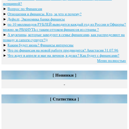
женщиной?
►
Вопрос по Финансам
►
Отношения и финансы. Кто, за что и почему?
►
Дефолт, Экономика банки финансы
►
по 10 миллиардов РУБЛЕЙ выводится каждый год из России в Офшоры?
можно ли РВАНУТЬ с таким оттоком финансов из страны ?
►
А мужчины, которые заведуют в семье финансами, как распределяют на
помаду и сапоги супруге?))
►
Каким будет июнь? Финансы интересны
►
Что по финансам на новой работе предвидится? Анастасия 31.07.96
►
Что ждет в апреле и мае на личном, в делах? Как будет с финансами?
Меню полностью
[ Новинки ]
-
[ Статистика ]