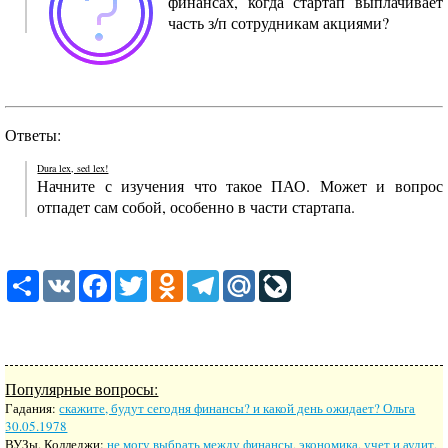
финансах, когда стартап выплачивает
часть з/п сотрудникам акциями?
Ответы:
Dura lex, sed lex!
Начните с изучения что такое ПАО. Может и вопрос
отпадет сам собой, особенно в части стартапа.
Share
VK
Facebook
Twitter
Odnoklassniki
Telegram
Mail.Ru
LiveJournal
Популярные вопросы:
Гадания:
скажите, будут сегодня финансы? и какой день ожидает? Ольга
30.05.1978
ВУЗы, Колледжи:
не могу выбрать между финансы, экономика, учет и аудит,