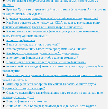
►
Что меня ждет в будущем (любовь, финансы, семья, проблемы)? 22
.02.2001
►
Браузер Хром сам открывает сайты с играми и финансами. Антивирус не
находит ничего. В чем дело?
►
Существует ли термин "финансы" в российском законодательстве?
►
Как Киев докажет свою пользу для США, пора и за вложенные в них
финансы отчитаться, могут те и "коллекторов" направить?
►
Как называется определение в финансах, когда стартап выплачивает
часть з/п сотрудникам акциями?
►
вопрос про финансы
►
Ваши финансы, какие поют романсы?))
►
Кто покупал машину в кредит по программе Лада Финанс?
►
Как будет с финансами до конца года? Будет лучше?.
►
а почему мои финансы в сентябре запели романсы ?
►
Произойдут в течении полугода изменения по финансам ?
►
не могу выбрать между финансы, экономика, учет и аудит, пожалуйста
посоветуйте
►
Зачем женщине мужчина? Если не рассматривать стороны потомства,
секса и финансов.
►
Министр финансов Задорнов, космонавт Падалка, министр труда
Трутнев. Что творится в мире?
►
Скажите пожалуйста как в ближайшие пару месяцев по финансам и по
личному у меня будет?
►
Вопрос финанса и экономики
►
Анна 25.04.1997 Когда разрешаться дела с деньгами? Что будет в