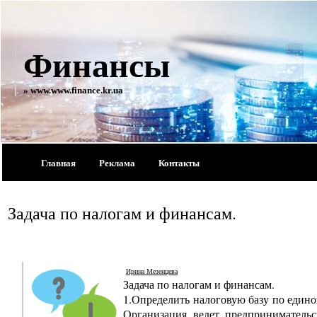
Финансы
» www.www.finance.kr.ua
Главная
Реклама
Контакты
Задача по налогам и финансам.
Ирина Мезенцева
Задача по налогам и финансам.
1.Определить налоговую базу по едино
Организация ведет предпринимательс