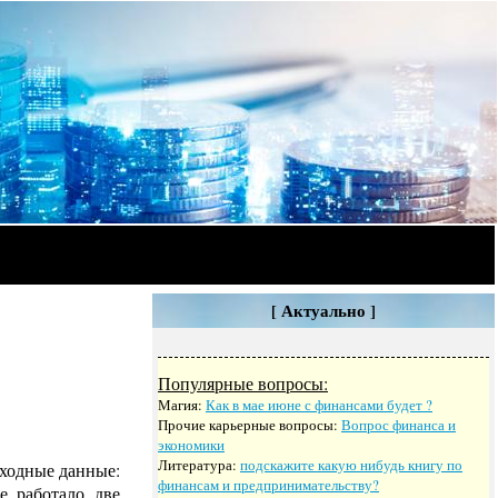
[ Актуально ]
Популярные вопросы:
Магия:
Как в мае июне с финансами будет ?
Прочие карьерные вопросы:
Вопрос финанса и
экономики
Литература:
подскажите какую нибудь книгу по
сходные данные:
финансам и предпринимательству?
е работало две