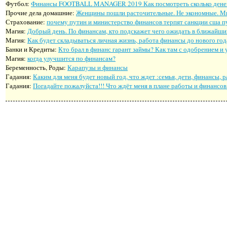
Футбол:
Финансы FOOTBALL MANAGER 2019 Как посмотреть сколько денег т
Прочие дела домашние:
Женщины пошли расточительные. Не экономные. Мн
Страхование:
почему путин и министерство финансов терпят санкции сша пу
Магия:
Добрый день. По финансам, кто подскажет чего ожидать в ближайший
Магия:
Как будет складываться личная жизнь, работа финансы до нового год
Банки и Кредиты:
Кто брал в финанс гарант займы? Как там с одобрением и 
Магия:
когда улучшится по финансам?
Беременность, Роды:
Карапузы и финансы
Гадания:
Каким для меня будет новый год, что ждет :семья, дети, финансы, 
Гадания:
Погадайте пожалуйста!!! Что ждёт меня в плане работы и финансов