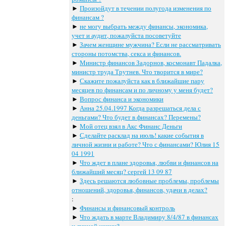
►
Произойдут в течении полугода изменения по
финансам ?
►
не могу выбрать между финансы, экономика,
учет и аудит, пожалуйста посоветуйте
►
Зачем женщине мужчина? Если не рассматривать
стороны потомства, секса и финансов.
►
Министр финансов Задорнов, космонавт Падалка,
министр труда Трутнев. Что творится в мире?
►
Скажите пожалуйста как в ближайшие пару
месяцев по финансам и по личному у меня будет?
►
Вопрос финанса и экономики
►
Анна 25.04.1997 Когда разрешаться дела с
деньгами? Что будет в финансах? Перемены?
►
Мой отец взял в Акс Финанс Деньги
►
Сделайте расклад на июль! какие события в
личной жизни и работе? Что с финансами? Юлия 15
04 1991
►
Что ждет в плане здоровья, любви и финансов на
ближайший месяц? сергей 13 09 87
►
Здесь решаются любовные проблемы, проблемы
отношений, здоровья, финансов, удачи в делах?
:
►
Финансы и финансовый контроль
►
Что ждать в марте Владимиру 8/4/87 в финансах