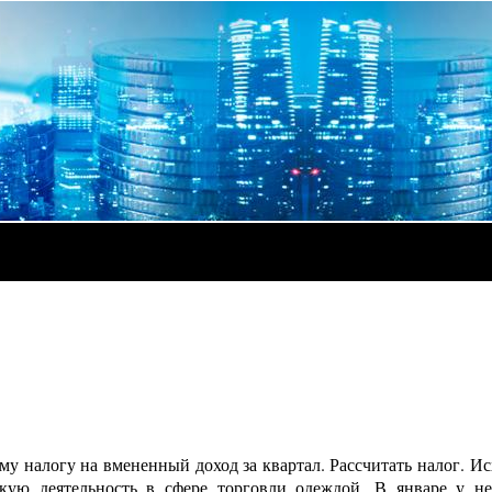
му налогу на вмененный доход за квартал. Рассчитать налог. И
кую деятельность в сфере торговли одеждой. В январе у не