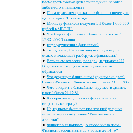
посмотреть сколько денег ты получишь за какое
либо место в чемпионате
►
Посмотрите личную жизнь и финансы почему-то
одни неудачи Что меня ждёт
►
Министр финансов получает ЗП более 1 000 000
рублей в МЕСЯЦ!
►
Что будет с финансами в ближайшее время?
17.02.1976 Татьяна
►
когда улучшения с финансами?
►
ув. видящие, Cтоит ли покупать путевку на
отдых вначале мая? разберусь с финансами?
►
Есть ли смысл вести ,,порядок,, в финансах???
Ведь многие твердят что им нужно уметь
обращаться
►
Что девушку в ближайшем будущем ожидает?
Семья? Финансы? Личная жизнь.. .Елена 23.11.1987
►
Чего ожидать в ближайшие пару мес. в финанс.
плане? Ольга 21 12 81
►
Как правильно управлять финансами и не
истратить все сразу?
►
Не, ну кроме финансов про что ищё девушки
могут говорить не устанно? Религиозные и
атеистки?
►
Финансовый вопрос: До какого числа пьём?
Финансы рассчитывать до 7-го или до 14-го?