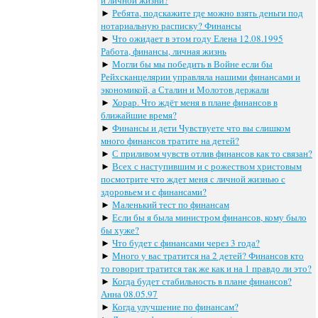
и личной жизни?
►
Ребята, подскажите где можно взять деньги под
нотариальную расписку? Финансы
►
Что ожидает в этом году Елена 12.08.1995
Работа, финансы, личная жизнь
►
Могли бы мы победить в Войне если бы
Рейхсканцелярии управляла нашими финансами и
экономикой, а Сталин и Молотов держали
►
Хорар. Что ждёт меня в плане финансов в
ближайшие время?
►
Финансы и дети Чувствуете что вы слишком
много финансов тратите на детей?
►
С приливом чувств отлив финансов как то связан?
►
Всех с наступившим и с рожеством христовым
посмотрите что ждет меня с личной жизнью с
здоровьем и с финансами?
►
Маленький тест по финансам
►
Если бы я была министром финансов, кому было
бы хуже?
►
Что будет с финансами через 3 года?
►
Много у вас тратится на 2 детей? Финансов кто
то говорит тратится так же как и на 1 правдо ли это?
►
Когда будет стабильность в плане финансов?
Анна 08.05.97
►
Когда улучшение по финансам?