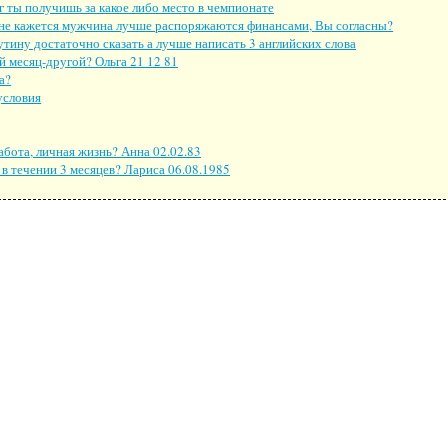
ы получишь за какое либо место в чемпионате
е кажется мужчина лучше распоряжаются финансами, Вы согласны?
тину достаточно сказать а лучше написать 3 английских слова
 месяц-другой? Ольга 21 12 81
а?
условия
работа, личная жизнь? Анна 02.02.83
 в течении 3 месяцев? Лариса 06.08.1985