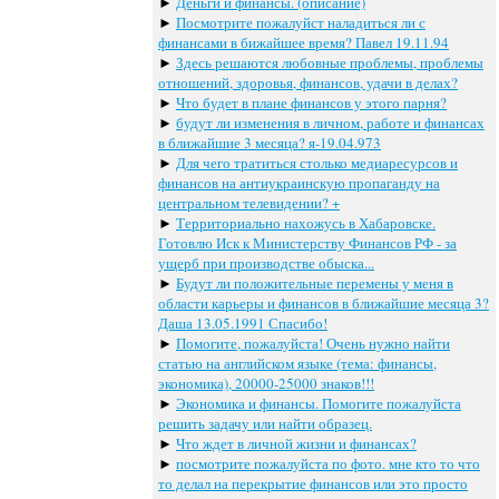
►
Деньги и финансы. (описание)
►
Посмотрите пожалуйст наладиться ли с
финансами в бижайшее время? Павел 19.11.94
►
Здесь решаются любовные проблемы, проблемы
отношений, здоровья, финансов, удачи в делах?
►
Что будет в плане финансов у этого парня?
►
будут ли изменения в личном, работе и финансах
в ближайшие 3 месяца? я-19.04.973
►
Для чего тратиться столько медиаресурсов и
финансов на антиукраинскую пропаганду на
центральном телевидении? +
►
Территориально нахожусь в Хабаровске.
Готовлю Иск к Министерству Финансов РФ - за
ущерб при производстве обыска...
►
Будут ли положительные перемены у меня в
области карьеры и финансов в ближайшие месяца 3?
Даша 13.05.1991 Спасибо!
►
Помогите, пожалуйста! Очень нужно найти
статью на английском языке (тема: финансы,
экономика), 20000-25000 знаков!!!
►
Экономика и финансы. Помогите пожалуйста
решить задачу или найти образец.
►
Что ждет в личной жизни и финансах?
►
посмотрите пожалуйста по фото. мне кто то что
то делал на перекрытие финансов или это просто