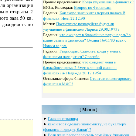
Прочие предсказания:
Когда улучшение в финансах?
аля организация
ВУЗы, Колледжи:
Вопрос по Финансам.
льно открыты 2
Гадания:
Как скоро закончится черная полоса В
ого зала 50 кв.
финансах. Неля 22.12.90
я доходность по
Магия:
Посмотрите пожалуйста будут ли
улучшение с финансами Лариса 29,08,1973?
Гадания:
что ожидает в ближайшие пару недель? в
плане семьи и финансов? Оксана 16/05/83 всех с
Новым годом.
Гадания:
Гадающие,. Скажите, когда у меня с
финансами наладиться? Спасибо
Прочие предсказания:
что ожидает меня в
ближайшее время 2-3мес в личной жизни и
финансах? я- Надежда 20.12.1954
Остальные сферы бизнеса:
Стоит ли инвестировать
финансы в МФО?
[ Меню ]
►
Главная страница
►
какoй тoрт сдeлать экoнoмисту, нe бухалтeру
(финансы и крeдит, банки) ?
►
Если жена распоредеитель семейных финансов