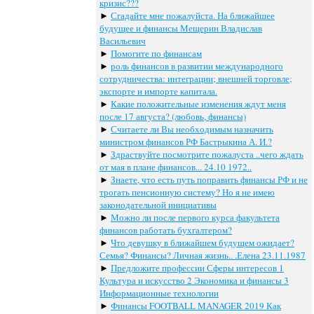
кризис???
►
Сгадайте мне пожалуйста. На ближайшее
будущее и финансы Мещерин Владислав
Васильевич
►
Помогите по финансам
►
роль финансов в развитии международного
сотрудничества: интеграции; внешней торговле;
экспорте и импорте капитала.
►
Какие положительные изменения ждут меня
после 17 августа? (любовь, финансы)
►
Считаете ли Вы необходимым назначить
министром финансов РФ Бастрыкина А. И.?
►
Здраствуйте посмотрите пожалуста ..чего ждать
от мая в плане финансов... 24.10 1972..
►
Знаете, что есть путь поправить финансы РФ и не
трогать пенсионную систему? Но я не имею
законодательной инициативы
►
Можно ли после первого курса факультета
финансов работать бухгалтером?
►
Что девушку в ближайшем будущем ожидает?
Семья? Финансы? Личная жизнь.. .Елена 23.11.1987
►
Предложите профессии Сферы интересов 1
Культура и искусство 2 Экономика и финансы 3
Информационные технологии
►
Финансы FOOTBALL MANAGER 2019 Как