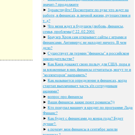
значит-? продолжите
►
Здравствуйте! Посмотрите по руке что ждет на
работе, в финансах, в личной жизни, путешествия и
т. д?
►
Что меня ждет в будущем (любовь, финансы,
семья, проблемы)? 22 .02.2001
►
Браузер Хром сам открывает сайты с играми и
финансами. Антивирус не находит ничего. В чем
дело?
►
Существует ли термин "финансы" в российском
законодательстве?
►
Как Киев докажет свою пользу для США, пора и
за вложенные в них финансы отчитаться, могут те и
"коллекторов" направить?
►
Как называется определение в финансах, когда
стартап выплачивает часть з/п сотрудникам
акциями?
►
вопрос про финансы
►
Ваши финансы, какие поют романсы?))
►
Кто покупал машину в кредит по программе Лада
Финанс?
►
Как будет с финансами до конца года? Будет
лучше?.
►
а почему мои финансы в сентябре запели
романсы ?