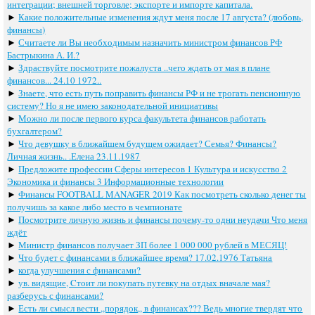
интеграции; внешней торговле; экспорте и импорте капитала.
►
Какие положительные изменения ждут меня после 17 августа? (любовь,
финансы)
►
Считаете ли Вы необходимым назначить министром финансов РФ
Бастрыкина А. И.?
►
Здраствуйте посмотрите пожалуста ..чего ждать от мая в плане
финансов... 24.10 1972..
►
Знаете, что есть путь поправить финансы РФ и не трогать пенсионную
систему? Но я не имею законодательной инициативы
►
Можно ли после первого курса факультета финансов работать
бухгалтером?
►
Что девушку в ближайшем будущем ожидает? Семья? Финансы?
Личная жизнь.. .Елена 23.11.1987
►
Предложите профессии Сферы интересов 1 Культура и искусство 2
Экономика и финансы 3 Информационные технологии
►
Финансы FOOTBALL MANAGER 2019 Как посмотреть сколько денег ты
получишь за какое либо место в чемпионате
►
Посмотрите личную жизнь и финансы почему-то одни неудачи Что меня
ждёт
►
Министр финансов получает ЗП более 1 000 000 рублей в МЕСЯЦ!
►
Что будет с финансами в ближайшее время? 17.02.1976 Татьяна
►
когда улучшения с финансами?
►
ув. видящие, Cтоит ли покупать путевку на отдых вначале мая?
разберусь с финансами?
►
Есть ли смысл вести ,,порядок,, в финансах??? Ведь многие твердят что