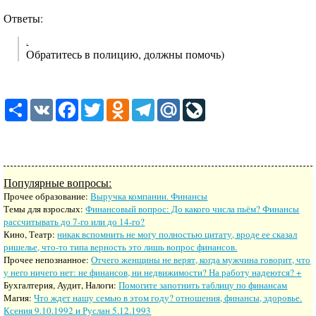
Ответы:
.
Обратитесь в полицию, должны помочь)
Share
VK
Facebook
Twitter
Odnoklassniki
Telegram
Mail.Ru
LiveJournal
Популярные вопросы:
Прочее образование:
Выручка компании. Финансы
Темы для взрослых:
Финансовый вопрос: До какого числа пьём? Финансы
рассчитывать до 7-го или до 14-го?
Кино, Театр:
никак вспомнить не могу полностью цитату, вроде ее сказал
ришелье, что-то типа верность это лишь вопрос финансов.
Прочее непознанное:
Отчего женщины не верят, когда мужчина говорит, что
у него ничего нет: не финансов, ни недвижимости? На работу надеются? +
Бухгалтерия, Аудит, Налоги:
Помогите запотнить таблицу по финансам
Магия:
Что ждет нашу семью в этом году? отношения, финансы, здоровье.
Ксения 9.10.1992 и Руслан 5.12.1993