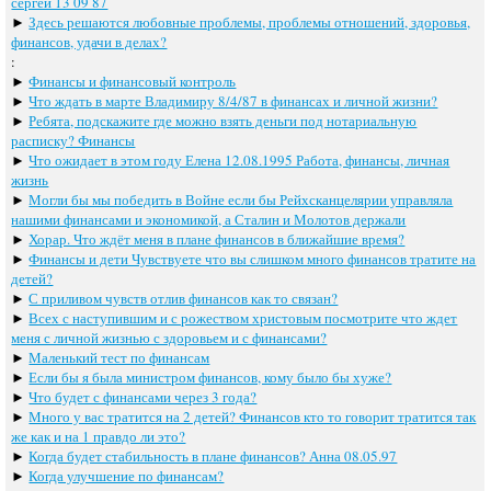
сергей 13 09 87
►
Здесь решаются любовные проблемы, проблемы отношений, здоровья,
финансов, удачи в делах?
:
►
Финансы и финансовый контроль
►
Что ждать в марте Владимиру 8/4/87 в финансах и личной жизни?
►
Ребята, подскажите где можно взять деньги под нотариальную
расписку? Финансы
►
Что ожидает в этом году Елена 12.08.1995 Работа, финансы, личная
жизнь
►
Могли бы мы победить в Войне если бы Рейхсканцелярии управляла
нашими финансами и экономикой, а Сталин и Молотов держали
►
Хорар. Что ждёт меня в плане финансов в ближайшие время?
►
Финансы и дети Чувствуете что вы слишком много финансов тратите на
детей?
►
С приливом чувств отлив финансов как то связан?
►
Всех с наступившим и с рожеством христовым посмотрите что ждет
меня с личной жизнью с здоровьем и с финансами?
►
Маленький тест по финансам
►
Если бы я была министром финансов, кому было бы хуже?
►
Что будет с финансами через 3 года?
►
Много у вас тратится на 2 детей? Финансов кто то говорит тратится так
же как и на 1 правдо ли это?
►
Когда будет стабильность в плане финансов? Анна 08.05.97
►
Когда улучшение по финансам?