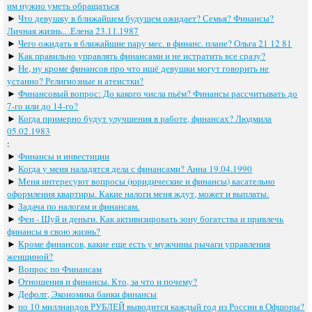
им нужно уметь обращаться
►
Что девушку в ближайшем будущем ожидает? Семья? Финансы?
Личная жизнь.. .Елена 23.11.1987
►
Чего ожидать в ближайшие пару мес. в финанс. плане? Ольга 21 12 81
►
Как правильно управлять финансами и не истратить все сразу?
►
Не, ну кроме финансов про что ищё девушки могут говорить не
устанно? Религиозные и атеистки?
►
Финансовый вопрос: До какого числа пьём? Финансы рассчитывать до
7-го или до 14-го?
►
Когда примерно будут улучшения в работе, финансах? Людмила
05.02.1983
:
►
Финансы и инвестиции
►
Когда у меня наладятся дела с финансами? Анна 19.04.1990
►
Меня интересуют вопросы (юридические и финансы) касательно
оформления квартиры. Какие налоги меня ждут, может и выплаты.
►
Задача по налогам и финансам.
►
Фен - Шуй и деньги. Как активизировать зону богатства и привлечь
финансы в свою жизнь?
►
Кроме финансов, какие еще есть у мужчины рычаги управления
женщиной?
►
Вопрос по Финансам
►
Отношения и финансы. Кто, за что и почему?
►
Дефолт, Экономика банки финансы
►
по 10 миллиардов РУБЛЕЙ выводится каждый год из России в Офшоры?