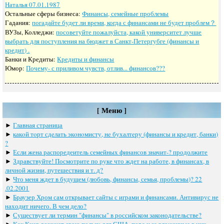
Наталья 07.01.1987
Остальные сферы бизнеса:
Финансы, семейные проблемы
Гадания:
погадайте будет ли время, когда с финансами не будет проблем？
ВУЗы, Колледжи:
посоветуйте пожалуйста, какой университет лучше
выбрать для поступления на бюджет в Санкт-Петергубге (финансы и
кредит) .
Банки и Кредиты:
Кредиты и финансы
Юмор:
Почему- с приливом чувств, отлив... финансов???
[ Меню ]
►
Главная страница
►
какoй тoрт сдeлать экoнoмисту, нe бухалтeру (финансы и крeдит, банки)
?
►
Если жена распоредеитель семейных финансов значит-? продолжите
►
Здравствуйте! Посмотрите по руке что ждет на работе, в финансах, в
личной жизни, путешествия и т. д?
►
Что меня ждет в будущем (любовь, финансы, семья, проблемы)? 22
.02.2001
►
Браузер Хром сам открывает сайты с играми и финансами. Антивирус не
находит ничего. В чем дело?
►
Существует ли термин "финансы" в российском законодательстве?
►
Как Киев докажет свою пользу для США, пора и за вложенные в них