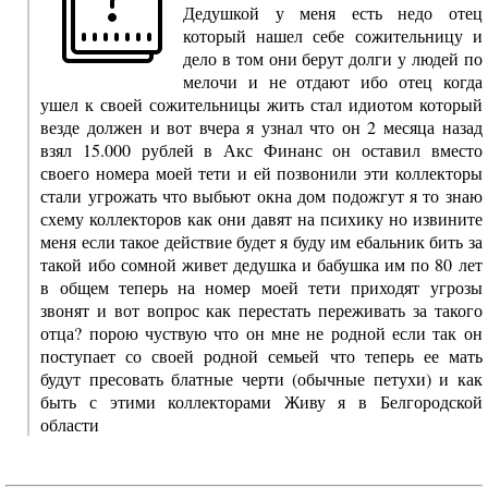
Дедушкой у меня есть недо отец
который нашел себе сожительницу и
дело в том они берут долги у людей по
мелочи и не отдают ибо отец когда
ушел к своей сожительницы жить стал идиотом который
везде должен и вот вчера я узнал что он 2 месяца назад
взял 15.000 рублей в Акс Финанс он оставил вместо
своего номера моей тети и ей позвонили эти коллекторы
стали угрожать что выбьют окна дом подожгут я то знаю
схему коллекторов как они давят на психику но извините
меня если такое действие будет я буду им ебальник бить за
такой ибо сомной живет дедушка и бабушка им по 80 лет
в общем теперь на номер моей тети приходят угрозы
звонят и вот вопрос как перестать переживать за такого
отца? порою чуствую что он мне не родной если так он
поступает со своей родной семьей что теперь ее мать
будут пресовать блатные черти (обычные петухи) и как
быть с этими коллекторами Живу я в Белгородской
области