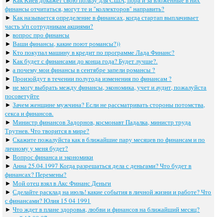
финансы отчитаться, могут те и "коллекторов" направить?
►
Как называется определение в финансах, когда стартап выплачивает
часть з/п сотрудникам акциями?
►
вопрос про финансы
►
Ваши финансы, какие поют романсы?))
►
Кто покупал машину в кредит по программе Лада Финанс?
►
Как будет с финансами до конца года? Будет лучше?.
►
а почему мои финансы в сентябре запели романсы ?
►
Произойдут в течении полугода изменения по финансам ?
►
не могу выбрать между финансы, экономика, учет и аудит, пожалуйста
посоветуйте
►
Зачем женщине мужчина? Если не рассматривать стороны потомства,
секса и финансов.
►
Министр финансов Задорнов, космонавт Падалка, министр труда
Трутнев. Что творится в мире?
►
Скажите пожалуйста как в ближайшие пару месяцев по финансам и по
личному у меня будет?
►
Вопрос финанса и экономики
►
Анна 25.04.1997 Когда разрешаться дела с деньгами? Что будет в
финансах? Перемены?
►
Мой отец взял в Акс Финанс Деньги
►
Сделайте расклад на июль! какие события в личной жизни и работе? Что
с финансами? Юлия 15 04 1991
►
Что ждет в плане здоровья, любви и финансов на ближайший месяц?