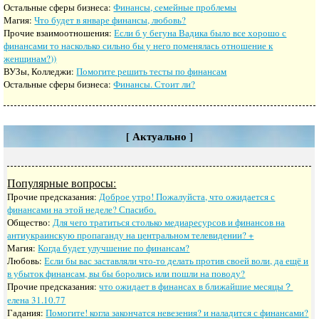
Остальные сферы бизнеса:
Финансы, семейные проблемы
Магия:
Что будет в январе финансы, любовь?
Прочие взаимоотношения:
Если б у бегуна Вадика было все хорошо с
финансами то насколько сильно бы у него поменялась отношение к
женщинам?))
ВУЗы, Колледжи:
Помогите решить тесты по финансам
Остальные сферы бизнеса:
Финансы. Стоит ли?
[ Актуально ]
Популярные вопросы:
Прочие предсказания:
Доброе утро! Пожалуйста, что ожидается с
финансами на этой неделе? Спасибо.
Общество:
Для чего тратиться столько медиаресурсов и финансов на
антиукраинскую пропаганду на центральном телевидении? +
Магия:
Когда будет улучшение по финансам?
Любовь:
Если бы вас заставляли что-то делать против своей воли, да ещё и
в убыток финансам, вы бы боролись или пошли на поводу?
Прочие предсказания:
что ожидает в финансах в ближайшие месяцы？
елена 31.10.77
Гадания:
Помогите! когла закончатся невезения? и наладится с финансами?