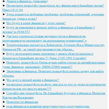
►
Деньги и финансы. (описание)
►
Посмотрите пожалуйст наладиться ли с финансами в бижайшее время?
Павел 19.11.94
►
Здесь решаются любовные проблемы, проблемы отношений, здоровья,
финансов, удачи в делах?
►
Что будет в плане финансов у этого парня?
►
будут ли изменения в личном, работе и финансах в ближайшие 3
месяца? я-19.04.973
►
Для чего тратиться столько медиаресурсов и финансов на
антиукраинскую пропаганду на центральном телевидении? +
►
Территориально нахожусь в Хабаровске. Готовлю Иск к Министерству
Финансов РФ - за ущерб при производстве обыска...
►
Будут ли положительные перемены у меня в области карьеры и
финансов в ближайшие месяца 3? Даша 13.05.1991 Спасибо!
►
Помогите, пожалуйста! Очень нужно найти статью на английском языке
(тема: финансы, экономика), 20000-25000 знаков!!!
►
Экономика и финансы. Помогите пожалуйста решить задачу или найти
образец.
►
Что ждет в личной жизни и финансах?
►
посмотрите пожалуйста по фото. мне кто то что то делал на перекрытие
финансов или это просто кризис???
►
Сгадайте мне пожалуйста. На ближайшее будущее и финансы Мещерин
Владислав Васильевич
►
Помогите по финансам
►
роль финансов в развитии международного сотрудничества: