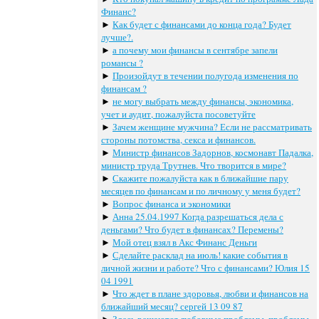
Финанс?
►
Как будет с финансами до конца года? Будет
лучше?.
►
а почему мои финансы в сентябре запели
романсы ?
►
Произойдут в течении полугода изменения по
финансам ?
►
не могу выбрать между финансы, экономика,
учет и аудит, пожалуйста посоветуйте
►
Зачем женщине мужчина? Если не рассматривать
стороны потомства, секса и финансов.
►
Министр финансов Задорнов, космонавт Падалка,
министр труда Трутнев. Что творится в мире?
►
Скажите пожалуйста как в ближайшие пару
месяцев по финансам и по личному у меня будет?
►
Вопрос финанса и экономики
►
Анна 25.04.1997 Когда разрешаться дела с
деньгами? Что будет в финансах? Перемены?
►
Мой отец взял в Акс Финанс Деньги
►
Сделайте расклад на июль! какие события в
личной жизни и работе? Что с финансами? Юлия 15
04 1991
►
Что ждет в плане здоровья, любви и финансов на
ближайший месяц? сергей 13 09 87