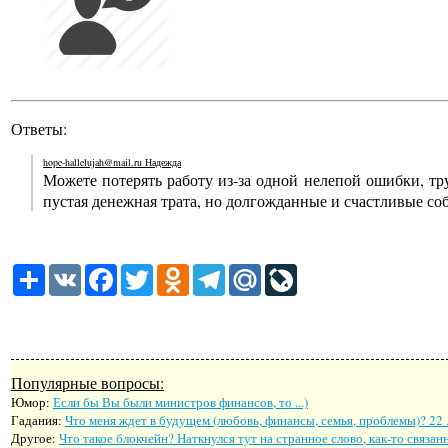
Ответы:
hope-hallelujah@mail.ru Надежда
Можете потерять работу из-за одной нелепой ошибки, тр
пустая денежная трата, но долгожданные и счастливые со
Share
VK
Facebook
Twitter
Odnoklassniki
Telegram
Mail.Ru
LiveJournal
Популярные вопросы:
Юмор:
Если бы Вы были министров финансов, то ...)
Гадания:
Что меня ждет в будущем (любовь, финансы, семья, проблемы)? 22 
Другое:
Что такое блокчейн? Наткнулся тут на странное слово, как-то связан