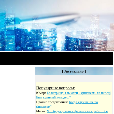
[ Актуально ]
Популярные вопросы:
Юмор:
Если трижды ты отец и финансам- то пипец?
Ешь куриный холодец ?
Прочие предсказания:
Когда улучшение по
финансам?
Магия:
Что будет у меня с финансами с работой в