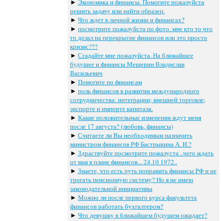
►
Экономика и финансы. Помогите пожалуйста
решить задачу или найти образец.
►
Что ждет в личной жизни и финансах?
►
посмотрите пожалуйста по фото. мне кто то что
то делал на перекрытие финансов или это просто
кризис???
►
Сгадайте мне пожалуйста. На ближайшее
будущее и финансы Мещерин Владислав
Васильевич
►
Помогите по финансам
►
роль финансов в развитии международного
сотрудничества: интеграции; внешней торговле;
экспорте и импорте капитала.
►
Какие положительные изменения ждут меня
после 17 августа? (любовь, финансы)
►
Считаете ли Вы необходимым назначить
министром финансов РФ Бастрыкина А. И.?
►
Здраствуйте посмотрите пожалуста ..чего ждать
от мая в плане финансов... 24.10 1972..
►
Знаете, что есть путь поправить финансы РФ и не
трогать пенсионную систему? Но я не имею
законодательной инициативы
►
Можно ли после первого курса факультета
финансов работать бухгалтером?
►
Что девушку в ближайшем будущем ожидает?