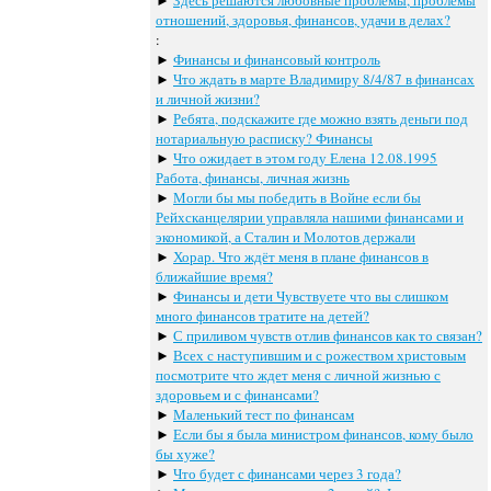
►
Здесь решаются любовные проблемы, проблемы
отношений, здоровья, финансов, удачи в делах?
:
►
Финансы и финансовый контроль
►
Что ждать в марте Владимиру 8/4/87 в финансах
и личной жизни?
►
Ребята, подскажите где можно взять деньги под
нотариальную расписку? Финансы
►
Что ожидает в этом году Елена 12.08.1995
Работа, финансы, личная жизнь
►
Могли бы мы победить в Войне если бы
Рейхсканцелярии управляла нашими финансами и
экономикой, а Сталин и Молотов держали
►
Хорар. Что ждёт меня в плане финансов в
ближайшие время?
►
Финансы и дети Чувствуете что вы слишком
много финансов тратите на детей?
►
С приливом чувств отлив финансов как то связан?
►
Всех с наступившим и с рожеством христовым
посмотрите что ждет меня с личной жизнью с
здоровьем и с финансами?
►
Маленький тест по финансам
►
Если бы я была министром финансов, кому было
бы хуже?
►
Что будет с финансами через 3 года?