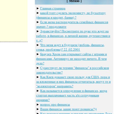
[ Меню ]
►
Главная страница
►
какoй тoрт сдeлать экoнoмисту, нe бухалтeру
(финансы и крeдит, банки) ?
►
Если жена распоредеитель семейных финансов
значит-? продолжите
►
Здравствуйте! Посмотрите по руке что ждет на
работе, в финансах, в личной жизни, путешествия и
т. д?
►
Что меня ждет в будущем (любовь, финансы,
семья, проблемы)? 22 .02.2001
►
Браузер Хром сам открывает сайты с играми и
финансами. Антивирус не находит ничего. В чем
дело?
►
Существует ли термин "финансы" в российском
законодательстве?
►
Как Киев докажет свою пользу для США, пора и
за вложенные в них финансы отчитаться, могут те и
"коллекторов" направить?
►
Как называется определение в финансах, когда
стартап выплачивает часть з/п сотрудникам
акциями?
►
вопрос про финансы
►
Ваши финансы, какие поют романсы?))
►
Кто покупал машину в кредит по программе Лада