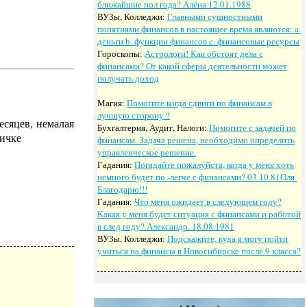
ближайшие пол года? Алёна 12.01.1988
ВУЗы, Колледжи:
Главными сущностными
понятиями финансов в настоящее время являются: a.
деньги b. функции финансов c. финансовые ресурсы
Гороскопы:
Астрологи! Как обстоят дела с
финансами? От какой сферы деятельности может
получать доход
Магия:
Помогите когда сдвиги по финансам в
лучшую сторону ?
есяцев, немалая
Бухгалтерия, Аудит, Налоги:
Помогите с задачей по
личке
финансам. Задача решена, необходимо определить
управленческое решение.
Гадания:
Погадайте пожалуйста, когда у меня хоть
немного будет по -легче с финансами? 03.10.81Оля.
Благодарю!!!
Гадания:
Что меня ожидает в следующем году?
Какая у меня будет ситуация с финансами и работой
в след году? Александр. 18.08.1981
ВУЗы, Колледжи:
Подскажите, куда я могу пойти
учиться на финансы в Новосибирске после 9 класса?