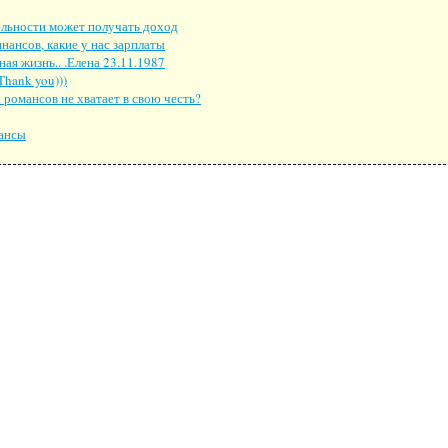
тельности может получать доход
нансов, какие у нас зарплаты
я жизнь.. .Елена 23.11.1987
Thank you)))
романсов не хватает в свою честь?
нансы