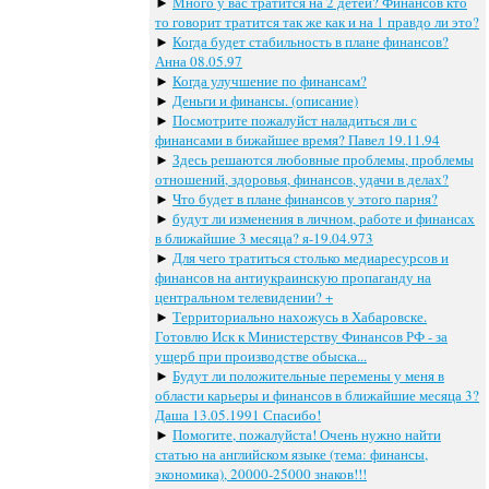
►
Много у вас тратится на 2 детей? Финансов кто
то говорит тратится так же как и на 1 правдо ли это?
►
Когда будет стабильность в плане финансов?
Анна 08.05.97
►
Когда улучшение по финансам?
►
Деньги и финансы. (описание)
►
Посмотрите пожалуйст наладиться ли с
финансами в бижайшее время? Павел 19.11.94
►
Здесь решаются любовные проблемы, проблемы
отношений, здоровья, финансов, удачи в делах?
►
Что будет в плане финансов у этого парня?
►
будут ли изменения в личном, работе и финансах
в ближайшие 3 месяца? я-19.04.973
►
Для чего тратиться столько медиаресурсов и
финансов на антиукраинскую пропаганду на
центральном телевидении? +
►
Территориально нахожусь в Хабаровске.
Готовлю Иск к Министерству Финансов РФ - за
ущерб при производстве обыска...
►
Будут ли положительные перемены у меня в
области карьеры и финансов в ближайшие месяца 3?
Даша 13.05.1991 Спасибо!
►
Помогите, пожалуйста! Очень нужно найти
статью на английском языке (тема: финансы,
экономика), 20000-25000 знаков!!!