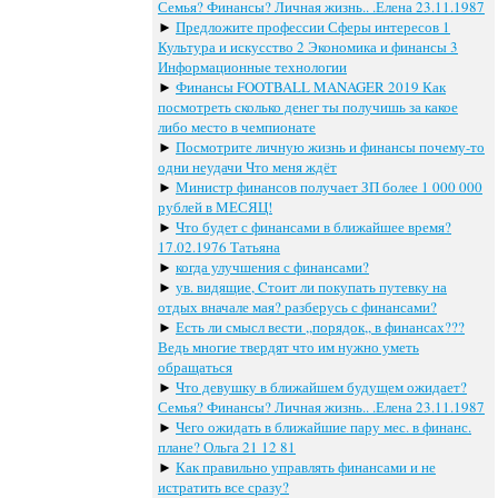
Семья? Финансы? Личная жизнь.. .Елена 23.11.1987
►
Предложите профессии Сферы интересов 1
Культура и искусство 2 Экономика и финансы 3
Информационные технологии
►
Финансы FOOTBALL MANAGER 2019 Как
посмотреть сколько денег ты получишь за какое
либо место в чемпионате
►
Посмотрите личную жизнь и финансы почему-то
одни неудачи Что меня ждёт
►
Министр финансов получает ЗП более 1 000 000
рублей в МЕСЯЦ!
►
Что будет с финансами в ближайшее время?
17.02.1976 Татьяна
►
когда улучшения с финансами?
►
ув. видящие, Cтоит ли покупать путевку на
отдых вначале мая? разберусь с финансами?
►
Есть ли смысл вести ,,порядок,, в финансах???
Ведь многие твердят что им нужно уметь
обращаться
►
Что девушку в ближайшем будущем ожидает?
Семья? Финансы? Личная жизнь.. .Елена 23.11.1987
►
Чего ожидать в ближайшие пару мес. в финанс.
плане? Ольга 21 12 81
►
Как правильно управлять финансами и не
истратить все сразу?