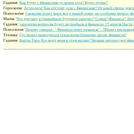
Гадания:
Как будет с финансами до конца года? Будет лучше?
Гороскопы:
Астрологи! Как обстоят дела с финансами? От какой сферы дея
Психология:
Свекровь хочет знать все о нашей семье, но особенно вопрос фи
Магия:
Что девушку в ближайшем будущем ожидает? Семья? Финансы? Лична
Гадания:
тарологам вопросик будет ли прибыль в финансах 15 апреля Настя 
Психология:
Почему говорят: " Финансы поют романсы"...?Может им правда 
Техника:
Где может пригодиться технология блокчеин, кроме финансов?
Гадания:
Карты Таро Что ждет меня в этом месяце? Больше интересуют фи